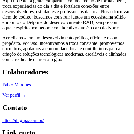
Aqui no Pará, a gente compartilha conhecimento de forma aberta,
troca experiências do dia a dia e fortalece conexões entre
desenvolvedores, estudantes e profissionais da área. Nosso foco vai
além do código: buscamos construir juntos um ecossistema sólido
em torno do Delphi e do desenvolvimento RAD, sempre com
aquele espírito acolhedor e colaborativo que é a cara do Norte.
Acreditamos em um desenvolvimento prático, eficiente e com
propósito. Por isso, incentivamos a troca constante, promovemos
encontros, apoiamos a comunidade local e contribuímos para a
criação de soluções tecnológicas modernas, escaláveis e alinhadas
com a realidade da nossa região.
Colaboradores
Fábio Marques
Ver perfil →
Contato
https://dug-pa.com.br/
Link curto