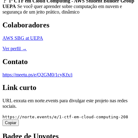
🚩
1º CTF em Cloud Computing - AWS Student Builder Group
UEPA
Se você quer aprender sobre computação em nuvem e
segurança de um jeito prático, dinâmico
Colaboradores
AWS SBG at UEPA
Ver perfil →
Contato
https://meetu.ps/e/Q2GM0/1cyKfx/i
Link curto
URL enxuta em
norte.events
para divulgar este projeto nas redes
sociais.
https://norte.events/e/1-ctf-em-cloud-computing-208
Copiar
Badge de Upvotes