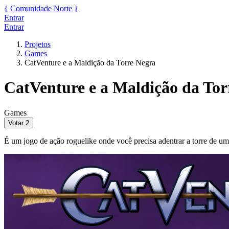
{
Comunidade
Norte
}
Entrar
Entrar
Projetos
Games
CatVenture e a Maldição da Torre Negra
CatVenture e a Maldição da Tor
Games
Votar
2
É um jogo de ação roguelike onde você precisa adentrar a torre de um