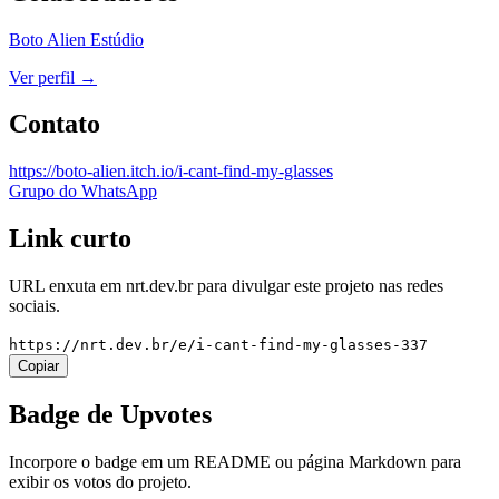
Boto Alien Estúdio
Ver perfil →
Contato
https://boto-alien.itch.io/i-cant-find-my-glasses
Grupo do WhatsApp
Link curto
URL enxuta em
nrt.dev.br
para divulgar este projeto nas redes
sociais.
https://nrt.dev.br/e/i-cant-find-my-glasses-337
Copiar
Badge de Upvotes
Incorpore o badge em um README ou página Markdown para
exibir os votos do projeto.