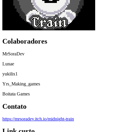
Colaboradores
MrSoraDev
Lunae
yukilix1
Yrs_Making_games
Boitata Games
Contato
https://mrsoradev.itch.io/midnight-train
Link curto