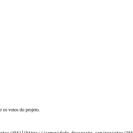
os votos do projeto.
votes/355)](https://comunidade.devsnorte.com/projetos/35