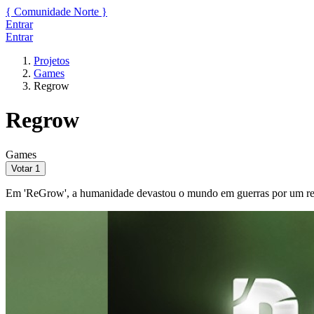
{
Comunidade
Norte
}
Entrar
Entrar
Projetos
Games
Regrow
Regrow
Games
Votar
1
Em 'ReGrow', a humanidade devastou o mundo em guerras por um rec