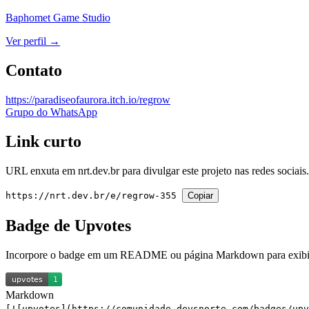
Baphomet Game Studio
Ver perfil →
Contato
https://paradiseofaurora.itch.io/regrow
Grupo do WhatsApp
Link curto
URL enxuta em
nrt.dev.br
para divulgar este projeto nas redes sociais.
https://nrt.dev.br/e/regrow-355
Copiar
Badge de Upvotes
Incorpore o badge em um README ou página Markdown para exibir 
Markdown
[![upvotes](https://comunidade.devsnorte.com/badges/up