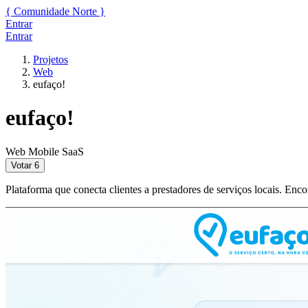
{
Comunidade
Norte
}
Entrar
Entrar
Projetos
Web
eufaço!
eufaço!
Web
Mobile
SaaS
Votar
6
Plataforma que conecta clientes a prestadores de serviços locais. Encon