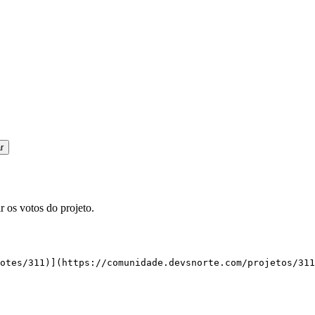
r
os votos do projeto.
votes/311)](https://comunidade.devsnorte.com/projetos/31