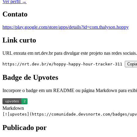
Ver perfil →
Contato
https://play.google.com/store/apps/details?id=com.thalyson.hoppy
Link curto
URL enxuta em
nrt.dev.br
para divulgar este projeto nas redes sociais.
https://nrt.dev.br/e/hoppy-happy-hour-tracker-311
Copia
Badge de Upvotes
Incorpore o badge em um README ou página Markdown para exibir 
Markdown
[![upvotes](https://comunidade.devsnorte.com/badges/up
Publicado por