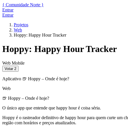
{
Comunidade
Norte
}
Entrar
Entrar
Projetos
Web
Hoppy: Happy Hour Tracker
Hoppy: Happy Hour Tracker
Web
Mobile
Votar
2
Aplicativo 🍺 Hoppy – Onde é hoje?
Web
🍺 Hoppy – Onde é hoje?
O único app que entende que happy hour é coisa séria.
Hoppy é o rastreador definitivo de happy hour para quem curte um ch
região com horários e preços atualizados.